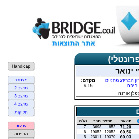
רונטלי)
Handicap
 ינואר
מצטבר
ון הברידג מחניים
מקדם:
חיפה
9.15
מושב 2
פלן אורנה
מושב 3
מושב 4
חלוקות
תוצאה
מספרי חבר
נא'מ
ערעור
71.20
7
3698
852
60.56
6
19052
12052
הדפסה
60.03
5
23011
19370