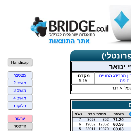
רונטלי)
Handicap
 ינואר
מצטבר
ון הברידג מחניים
מקדם:
חיפה
9.15
מושב 2
פלן אורנה
מושב 3
מושב 4
חלוקות
תוצאה
מספרי חבר
נא'מ
ערעור
71.20
7
3698
852
60.56
6
19052
12052
הדפסה
60.03
5
23011
19370