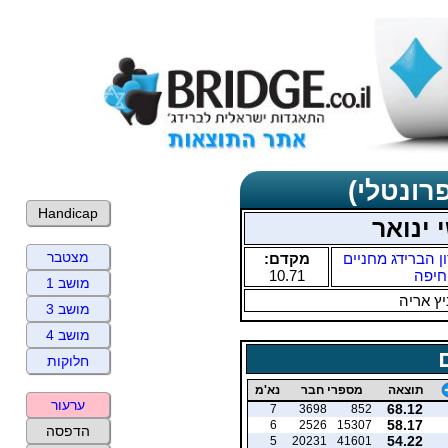
רונטלי)
Handicap
 ינואר
מצטבר
ן הברידג מחניים
מקדם:
חיפה
10.71
מושב 1
ץ אריה
מושב 3
מושב 4
חלוקות
תוצאה
מספרי חבר
נא'מ
ערעור
68.12
7
3698
852
58.17
6
2526
15307
הדפסה
54.22
5
20231
41601