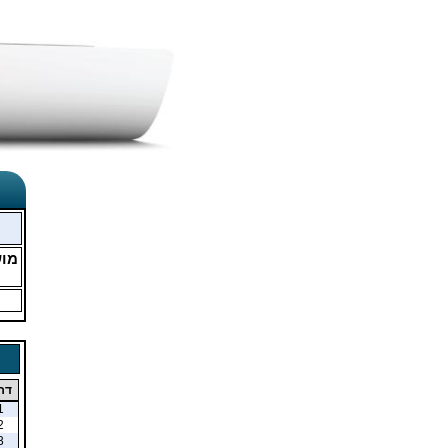
מו
דר
1
2
3