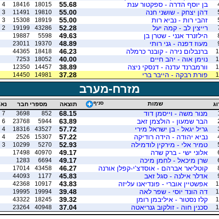
בן יוסף הדרה - ספקטור ענת
55.68
4
18416
18015
דהן יצחק - שושני חנה
55.00
3
11491
19810
זהבי רות - נביא רות
55.00
3
15308
18919
רייצין לב - קמה יעל
52.28
2
19199
43286
הילזנרד אנני - שטרן בן
49.63
19887
5598
מעוז דפנה - גני רותי
48.89
23011
19370
ברנבלום נירה - קובנר כרמלה
46.23
44365
18418
1
נוימן אוה - יהב חיים
40.00
7253
18052
1
וורמברנד עדנה - דנסקי ניצה
38.89
12350
14457
1
פורת רבקה - הייבר ברי
37.28
14450
14981
1
מזרח-מערב
שמות
סניף
וג
תוצאה
מספרי חבר
נא'
מנור משה - וייסמן דוד
68.15
7
3698
852
הבר שמעון - הולצמן זאב
63.89
6
23768
5944
גריל יגאל - בן ישראל מירי
57.72
4
18316
43527
נביא יהודה - הידה רודיקה
57.22
4
2526
15307
טמיר אלי - מירקין לודמילה
52.93
3
10299
5270
אלוני ישי - ברק שרה
49.17
17498
40970
שרן מיכאל - לחמן מיכה
49.17
1283
6694
קוטליאר אברהם - אוסדצ'י-קפלן אורנה
46.27
17014
43458
אדלר אילנה - סגל זאב
45.83
44093
1177
אפשטיין אוברי - פונדיאנו עליזה
43.83
42368
10917
1
דה הונד יוסי - שפר לאה
39.48
19995
19994
1
קלז נסטור - איליבמן רומן
39.32
43322
18245
1
סכנין חוה - זולקוב גנריאטה
37.04
23264
40948
1