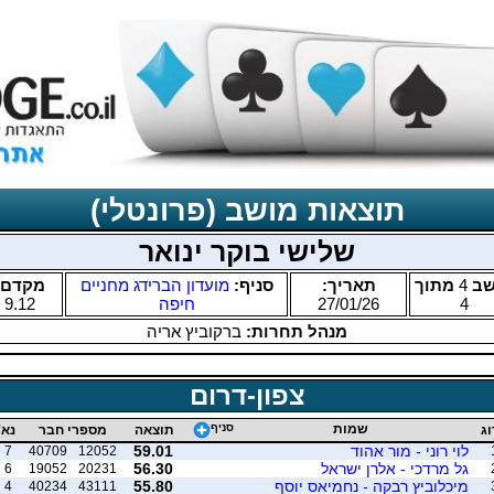
תוצאות מושב (פרונטלי)
שלישי בוקר ינואר
שב
4
מתוך
תאריך:
סניף:
מועדון הברידג מחניים
מקדם:
4
27/01/26
חיפה
9.12
מנהל תחרות:
ברקוביץ אריה
צפון-דרום
שמות
סניף
וג
תוצאה
מספרי חבר
נא'
לוי רוני - מור אהוד
59.01
7
40709
12052
גל מרדכי - אלרן ישראל
56.30
6
19052
20231
מיכלוביץ רבקה - נחמיאס יוסף
55.80
4
40234
43111