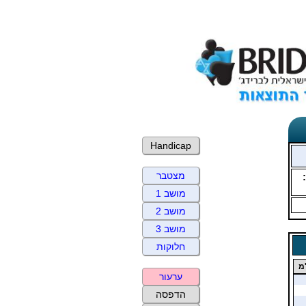
Handicap
מצטבר
מושב 1
מושב 2
מושב 3
חלוקות
מ
ערעור
הדפסה