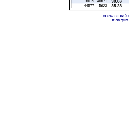
38.06
18015
40871
35.28
44577
5623
אסף עמית