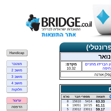
רונטלי)
Handicap
נואר
מצטבר
ן הברידג מחניים
מקדם:
חיפה
10.32
מושב 2
פלן אורנה
מושב 3
מושב 4
חלוקות
תוצאה
מספרי חבר
נא'מ
ערעור
63.33
8
15610
5414
61.11
6
19051
16725
הדפסה
59.17
5
23012
23011