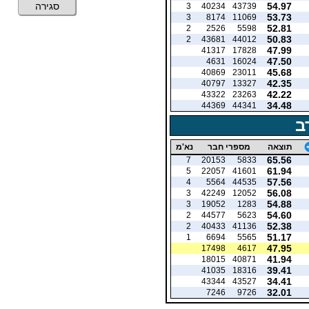
54.97
סגירה
3
40234
43739
53.73
3
8174
11069
52.81
2
2526
5598
50.83
2
43681
44012
47.99
41317
17828
47.50
4631
16024
45.68
40869
23011
42.35
40797
13327
42.22
43322
23263
34.48
44369
44341
ב
תוצאה
מספרי חבר
נא'מ
65.56
7
20153
5833
61.94
5
22057
41601
57.56
4
5564
44535
56.08
3
42249
12052
54.88
3
19052
1283
54.60
2
44577
5623
52.38
2
40433
41136
51.17
1
6694
5565
47.95
17498
4617
41.94
18015
40871
39.41
41035
18316
34.41
43344
43527
32.01
7246
9726