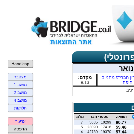
רונטלי)
Handicap
נואר
מצטבר
ון הברידג מחניים
מקדם:
חיפה
8.13
מושב 1
יניב
מושב 2
מושב 4
חלוקות
תוצאה
מספרי חבר
נא'מ
ערעור
60.77
7
5635
10299
59.48
5
23090
17418
הדפסה
57.44
4
42789
19370