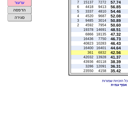
57.74
7
15137
7272
ערעור
56.85
6
4418
9413
הדפסה
54.46
5
3337
4810
52.08
4
4520
9687
סגירה
50.89
3
9485
3014
50.60
2
4592
7954
48.51
19378
14691
47.32
6866
18135
46.73
16436
7750
46.43
40823
10283
44.64
16400
16401
42.56
361
6832
41.37
42032
13928
38.39
43936
40118
36.31
3286
12091
35.42
23550
4158
אסף עמית