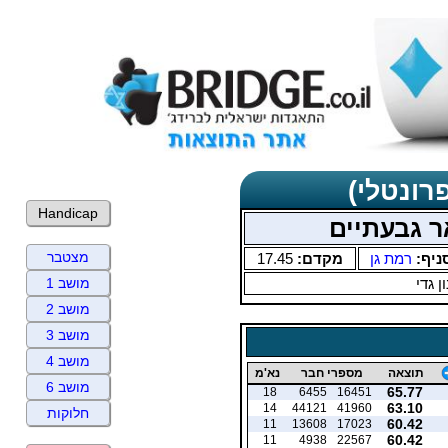
רונטלי)
Handicap
ר גבעתיים
מצטבר
ניף:
רמת גן
מקדם:
17.45
ן גדי
מושב 1
מושב 2
מושב 3
מושב 4
תוצאה
מספרי חבר
נא'מ
מושב 6
65.77
18
6455
16451
63.10
14
44121
41960
חלוקות
60.42
11
13608
17023
60.42
11
4938
22567