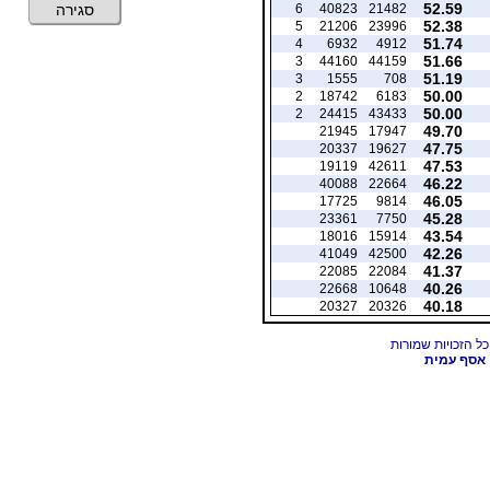
52.59
6
40823
21482
סגירה
52.38
5
21206
23996
51.74
4
6932
4912
51.66
3
44160
44159
51.19
3
1555
708
50.00
2
18742
6183
50.00
2
24415
43433
49.70
21945
17947
47.75
20337
19627
47.53
19119
42611
46.22
40088
22664
46.05
17725
9814
45.28
23361
7750
43.54
18016
15914
42.26
41049
42500
41.37
22085
22084
40.26
22668
10648
40.18
20327
20326
אסף עמית