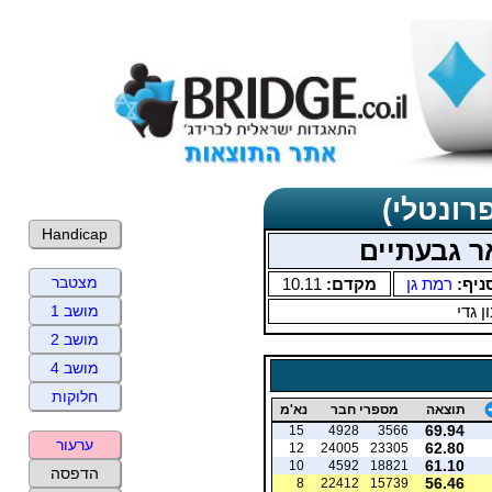
רונטלי)
Handicap
אר גבעתיים
מצטבר
ניף:
רמת גן
מקדם:
10.11
ן גדי
מושב 1
מושב 2
מושב 4
חלוקות
תוצאה
מספרי חבר
נא'מ
69.94
15
4928
3566
ערעור
62.80
12
24005
23305
61.10
10
4592
18821
הדפסה
56.46
8
22412
15739