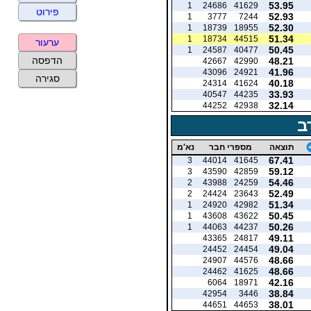
53.95
1
24686
41629
פירוט
52.93
1
3777
7244
52.30
1
18739
18955
51.34
1
18734
44515
ערעור
50.45
1
24587
40477
הדפסה
48.21
42667
42990
41.96
43096
24921
סגירה
40.18
24314
41624
33.93
40547
44235
32.14
44252
42938
ב
תוצאה
מספרי חבר
נא'מ
67.41
3
44014
41645
59.12
3
43590
42859
54.46
2
43988
24259
52.49
2
24424
23643
51.34
1
24920
42982
50.45
1
43608
43622
50.26
1
44063
44237
49.11
43365
24817
49.04
24452
24454
48.66
24907
44576
48.66
24462
41625
42.16
6064
18971
38.84
42954
3446
38.01
44651
44653