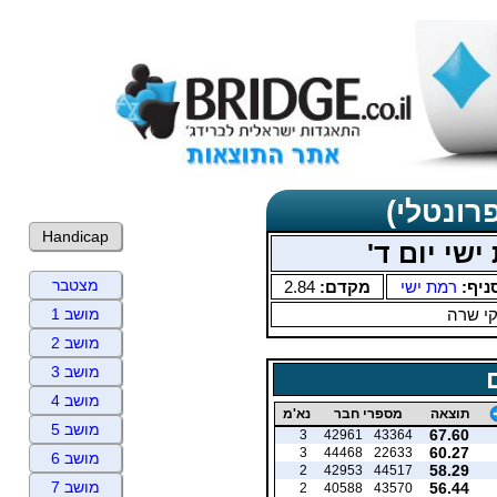
רונטלי)
Handicap
שי יום ד'
מצטבר
ניף:
רמת ישי
מקדם:
2.84
י שרה
מושב 1
מושב 2
מושב 3
מושב 4
תוצאה
מספרי חבר
נא'מ
מושב 5
67.60
3
42961
43364
60.27
3
44468
22633
מושב 6
58.29
2
42953
44517
מושב 7
56.44
2
40588
43570