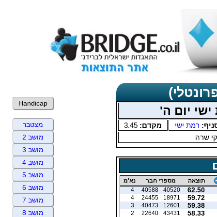
רונטלי)
Handicap
שי יום ה'
מצטבר
ניף:
רמת ישי
מקדם:
3.45
י שרה
מושב 2
מושב 3
מושב 4
מושב 5
תוצאה
מספרי חבר
נא'מ
מושב 6
62.50
4
40588
40520
59.72
4
24455
18971
מושב 7
59.38
3
40473
12601
מושב 8
58.33
2
22640
43431