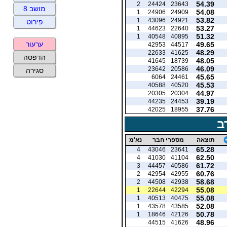
54.39
2
24424
23643
מושב 8
54.08
1
24906
24909
53.82
1
43096
24921
פירוט
53.27
1
44623
22640
51.32
1
40548
40895
ערעור
49.65
42953
44517
48.29
22633
41625
הדפסה
48.05
41645
18739
46.09
23642
20586
סגירה
45.65
6064
24461
45.53
40588
40520
44.97
20305
20304
39.19
44235
24453
37.76
42025
18955
ב
תוצאה
מספרי חבר
נא'מ
65.28
4
43046
23641
62.50
4
41030
41104
61.72
3
44457
40586
60.76
2
42954
42955
58.68
2
44508
42938
55.08
1
22644
42294
55.08
1
40513
40475
52.08
1
43578
43585
50.78
1
18646
42126
48.96
44515
41626