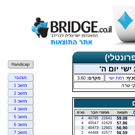
רונטלי)
Handicap
שי יום ה'
מצטבר
ניף:
רמת ישי
מקדם:
3.60
י שרה
מושב 1
מושב 2
מושב 3
מושב 4
תוצאה
מספרי חבר
נא'מ
מושב 5
59.08
4
40795
22641
57.86
4
40547
41629
מושב 6
56.90
3
40473
12601
מושב 7
56.59
2
44468
42577