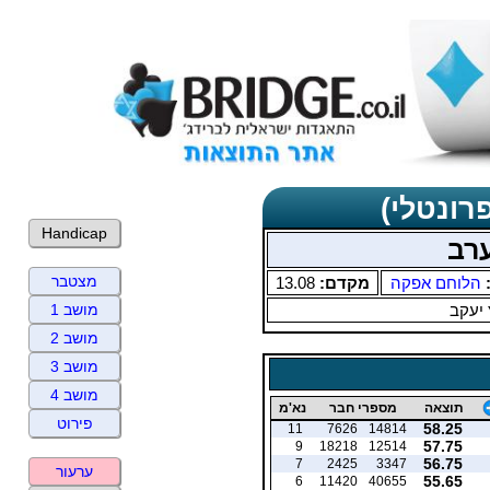
רונטלי)
Handicap
ערב
מצטבר
:
הלוחם אפקה
מקדם:
13.08
 יעקב
מושב 1
מושב 2
מושב 3
מושב 4
תוצאה
מספרי חבר
נא'מ
פירוט
58.25
11
7626
14814
57.75
9
18218
12514
56.75
7
2425
3347
ערעור
55.65
6
11420
40655