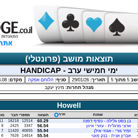
תוצאות מושב (פרונטלי)
ימי חמישי ערב - HANDICAP
שב
5
מתוך
5
תאריך:
29/01/26
סניף:
הלוחם אפקה
מקדם:
3.08
מנהל תחרות:
מינץ יעקב
Howell
שמות
סניף
וג
תוצאה
מספרי חבר
נא'
בן בסט גלילה - כסיף דפנה
60.29
11
18218
12514
ארצי מרגלית - עזורי איוון
56.54
9
2425
3347
זמיר גורי - אגוזי אילן
55.94
7
11420
40655
אברון אנית - בנק מוטי
55.54
6
7626
14814