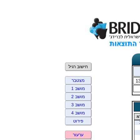
חישוב רגיל
מצטבר
1
מושב 1
מושב 2
מושב 3
מושב 4
מ
פירוט
ערעור