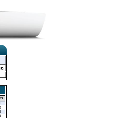
מו
דר
1
2
3
4