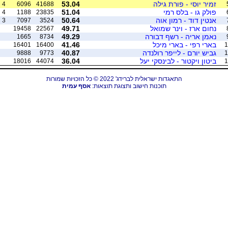
זמיר יוסי - פורת גילה
53.04
4
6096
41688
פולק גו - בלס רמי
51.04
4
1188
23835
אנטין דוד - רמון אוה
50.64
3
7097
3524
נחום ארז - וינר שמואל
49.71
19458
22567
נאמן אריה - רשף דבורה
49.29
1665
8734
בארי רפי - בארי מיכל
41.46
16401
16400
1
גביש יורם - לייפר רולנדה
40.87
9888
9773
1
ביטון ויקטור - לבינסקי יעל
36.04
18016
44074
1
התאגדות ישראלית לברידג' 2022 © כל הזכויות שמורות
תוכנות חישוב ותצוגת תוצאות:
אסף עמית