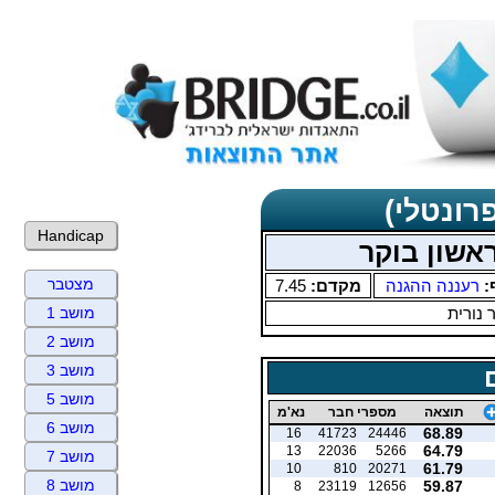
רונטלי)
Handicap
מצטבר
:
רעננה ההגנה
מקדם:
7.45
 נורית
מושב 1
מושב 2
מושב 3
מושב 5
תוצאה
מספרי חבר
נא'מ
מושב 6
68.89
16
41723
24446
64.79
13
22036
5266
מושב 7
61.79
10
810
20271
מושב 8
59.87
8
23119
12656