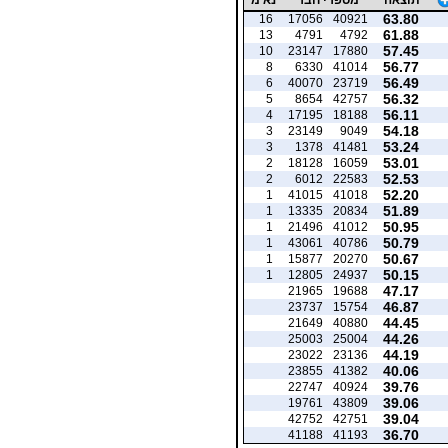
63.80
16
17056
40921
61.88
13
4791
4792
57.45
10
23147
17880
56.77
8
6330
41014
56.49
6
40070
23719
56.32
5
8654
42757
56.11
4
17195
18188
54.18
3
23149
9049
53.24
3
1378
41481
53.01
2
18128
16059
52.53
2
6012
22583
52.20
1
41015
41018
51.89
1
13335
20834
50.95
1
21496
41012
50.79
1
43061
40786
50.67
1
15877
20270
50.15
1
12805
24937
47.17
21965
19688
46.87
23737
15754
44.45
21649
40880
44.26
25003
25004
44.19
23022
23136
40.06
23855
41382
39.76
22747
40924
39.06
19761
43809
39.04
42752
42751
36.70
41188
41193