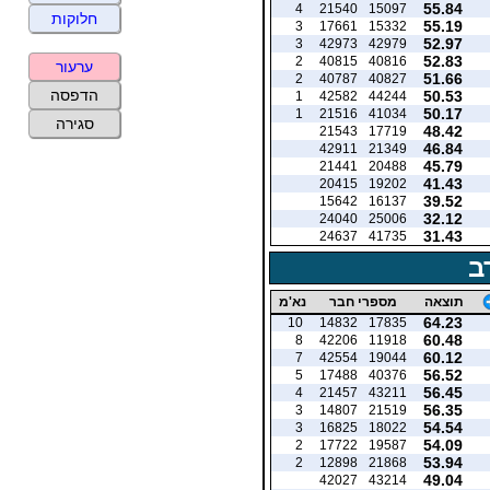
55.84
4
21540
15097
חלוקות
55.19
3
17661
15332
52.97
3
42973
42979
52.83
2
40815
40816
ערעור
51.66
2
40787
40827
הדפסה
50.53
1
42582
44244
50.17
1
21516
41034
סגירה
48.42
21543
17719
46.84
42911
21349
45.79
21441
20488
41.43
20415
19202
39.52
15642
16137
32.12
24040
25006
31.43
24637
41735
ב
תוצאה
מספרי חבר
נא'מ
64.23
10
14832
17835
60.48
8
42206
11918
60.12
7
42554
19044
56.52
5
17488
40376
56.45
4
21457
43211
56.35
3
14807
21519
54.54
3
16825
18022
54.09
2
17722
19587
53.94
2
12898
21868
49.04
42027
43214