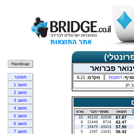
רונטלי)
Handicap
ינואר פברואר
מצטבר
סניף:
רחובות
מקדם:
8.21
 חן
מושב 1
מושב 2
מושב 3
מושב 4
תוצאה
מספרי חבר
נא'מ
מושב 5
67.87
10
42133
42039
62.47
8
21449
8718
מושב 6
57.90
7
15475
43313
מושב 7
56.42
5
2297
13241