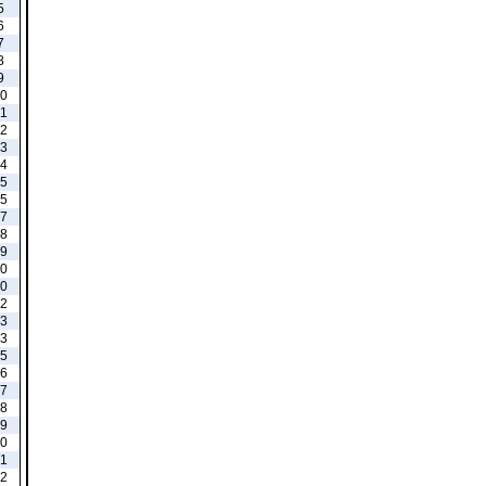
5
6
7
8
9
0
1
2
3
4
5
5
7
8
9
0
0
2
3
3
5
6
7
8
9
0
1
2