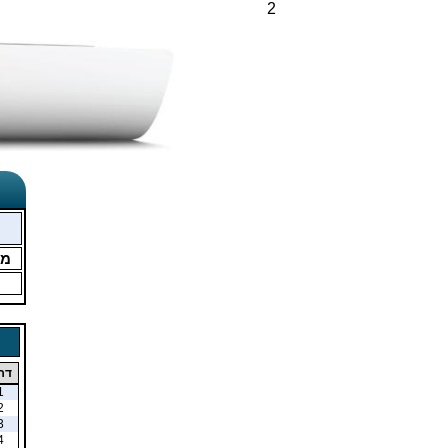
2
מ
דר
1
2
3
4