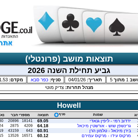
תוצאות מושב (פרונטלי)
גביע תחילת השנה 2026
ושב
1
מתוך
5
תאריך:
04/01/26
סניף:
כפר סבא
מקדם:
1.53
מנהל תחרות:
צדיק מוטי
Howell
שמות
סניף
וג
תוצאה
מספרי חבר
נא'
ידדוב רמי - ליפין גנאדי
69.05
30
20896
18141
גרינשפן שוש - אורשטין מיכאל
64.18
24
2875
4209
בירן מיכאל - טלמון הרן
60.91
19
43159
643
מרקוס עידו - מרקוס עמירם
60.12
15
13526
16571