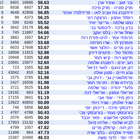
ובר זאב - שפיר ערן
58.63
12
8401
18866
מרק סוניה - מרק מיכה
57.36
10
6938
6937
זיידנברג גת אביב לאו - פרידלנדר אהוד
56.85
8
4648
42908
רוסלר אמנון - הרצקה רוני
56.25
6
99
4373
נמט שלמה - גרייצר יאיר
55.52
5
500
8240
ברון ברכה - ליבסטר בני
55.46
4
3642
19179
1
שחל אריה - בלס יעקב
54.66
3
745
11897
1
הרמתי עפר - לויט-פורת רות
54.27
3
3882
1657
1
פומרנץ לוי - שרו חורחה
53.68
2
3456
6887
1
ביגון מרים - הולצר אשר
53.67
2
6633
17608
1
מלמד טלי - פיטרס דירק
52.88
1
18008
11815
1
פרקש רות - קיש תמר
52.88
1
10948
5305
1
רגב יורם - רוזנברג שלמה
52.60
1
23691
15877
1
דגן אבינועם - לאור דניאל
52.38
1
723
1055
1
גבע חיים - סטון אולה
52.16
1
43042
810
1
מרמלשטיין גבי - דותן גבי
51.98
1
1575
3765
2
ברוידא שרה - חכימי תמר
51.98
1
2427
16556
2
גלעדי יהודה - נצר שלמה
51.69
1
3721
3525
2
אריאלי אמנון - אריאלי דנה
51.19
1
19192
663
2
נימן מירי - שפי אבי
51.19
1
17155
3841
2
שניר אלנתן - שניר רותי
50.89
1
13922
40850
2
וידבסקי מיכה - רייכמן יוסי
50.60
1
746
5856
2
בורובסקי נעמי - בורובסקי צבי
50.43
1
4787
4788
2
גלפסקי אלישבע - פאר יוכבד
50.30
1
2076
4045
2
לביא שלומי - אליהו סיגל
50.00
1
17903
15132
2
דגן חוה - קרפלק מרים
47.82
4799
1057
3
ספייר אלברט - בלוך שרה
47.73
11409
864
3
לוי יוסי - לרנר משה
46.53
15387
10400
3