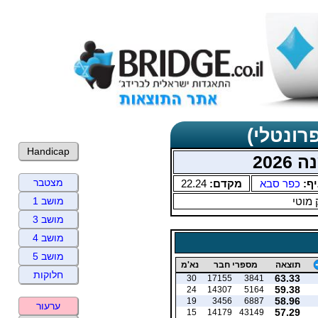
רונטלי)
Handicap
202
מצטבר
יף:
כפר סבא
מקדם:
22.24
 מוטי
מושב 1
מושב 3
מושב 4
מושב 5
תוצאה
מספרי חבר
נא'מ
חלוקות
63.33
30
17155
3841
59.38
24
14307
5164
58.96
19
3456
6887
ערעור
57.29
15
14179
43149