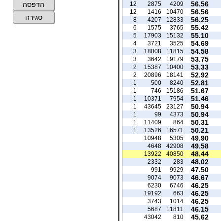
56.56
12
2875
4209
הדפסה
56.56
12
1416
10470
סגירה
56.25
8
4207
12833
55.42
6
1575
3765
55.10
5
17903
15132
54.69
4
3721
3525
54.58
3
18008
11815
53.75
3
3642
19179
53.33
2
15387
10400
52.92
2
20896
18141
52.81
1
500
8240
51.67
1
746
15186
51.46
1
10371
7954
50.94
1
43645
23127
50.94
1
99
4373
50.31
1
11409
864
50.21
1
13526
16571
49.90
10948
5305
49.58
4648
42908
48.44
13922
40850
48.02
2332
283
47.50
991
9929
46.67
9074
9073
46.25
6230
6746
46.25
19192
663
46.25
3743
1014
46.15
5687
11811
45.62
43042
810