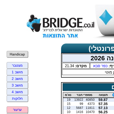
רונטלי)
Handicap
202
מצטבר
יף:
כפר סבא
מקדם:
21.34
 מוטי
מושב 1
מושב 2
מושב 3
מושב 4
תוצאה
מספרי חבר
נא'מ
חלוקות
59.87
19
13922
40850
57.35
15
99
4373
57.13
12
5687
11811
ערעור
56.25
10
1416
10470