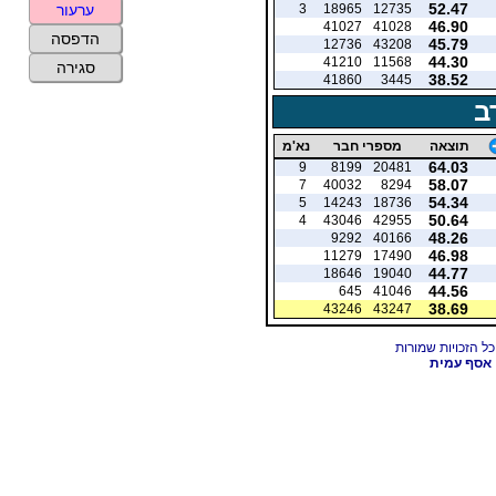
52.47
3
18965
12735
ערעור
46.90
41027
41028
הדפסה
45.79
12736
43208
44.30
41210
11568
סגירה
38.52
41860
3445
ב
תוצאה
מספרי חבר
נא'מ
64.03
9
8199
20481
58.07
7
40032
8294
54.34
5
14243
18736
50.64
4
43046
42955
48.26
9292
40166
46.98
11279
17490
44.77
18646
19040
44.56
645
41046
38.69
43246
43247
אסף עמית