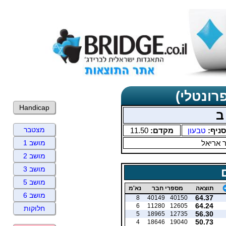
רונטלי)
Handicap
ב
מצטבר
סניף:
טבעון
מקדם:
11.50
ר אריאל
מושב 1
מושב 2
מושב 3
מושב 5
תוצאה
מספרי חבר
נא'מ
מושב 6
64.37
8
40149
40150
64.24
6
11280
12605
חלוקות
56.30
5
18965
12735
50.73
4
18646
19040