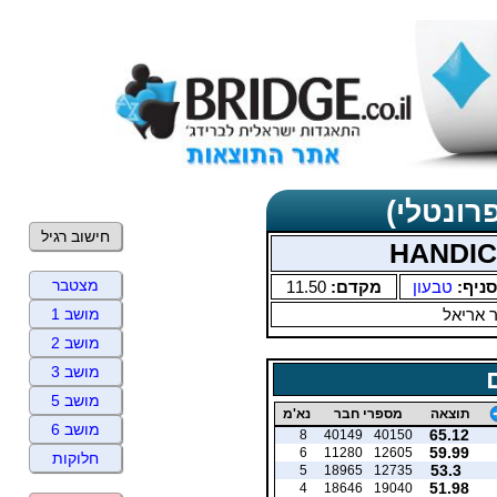
רונטלי)
חישוב רגיל
מצטבר
סניף:
טבעון
מקדם:
11.50
ר אריאל
מושב 1
מושב 2
מושב 3
מושב 5
תוצאה
מספרי חבר
נא'מ
מושב 6
65.12
8
40149
40150
59.99
6
11280
12605
חלוקות
53.3
5
18965
12735
51.98
4
18646
19040