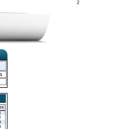
2
מ
דר
1
2
3
4