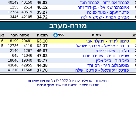
לבנהר אביגדור - לבנהר הגר
46.03
40149
40150
איזנברגר שמואל - בן-דוד זהר
40.12
1255
2514
פרטר יעקב - נאור פנינה
39.27
12734
40519
אבירם אפרת - שמש אילנה
34.72
3445
42105
מזרח-מערב
שמות
סניף
וג
תוצאה
מספרי חבר
נא'
סימון לינדה - וינקלר אבי
63.10
6
8199
20481
בן דרור אריאל - אברבך ישראל
62.37
5
12736
4119
טל דן - אשכנזי יוסי
49.67
2140
1267
שניידר נורית - שניידר יורם
47.02
645
41046
סגל דוד - סגל אלין
45.77
18646
19040
מוטובולוב הגר - רם ורד
44.38
43046
42955
פורטנוי יקותיאל - פורטנוי שלה
37.70
41210
11568
התאגדות ישראלית לברידג' 2022 © כל הזכויות שמורות
תוכנות חישוב ותצוגת תוצאות:
אסף עמית