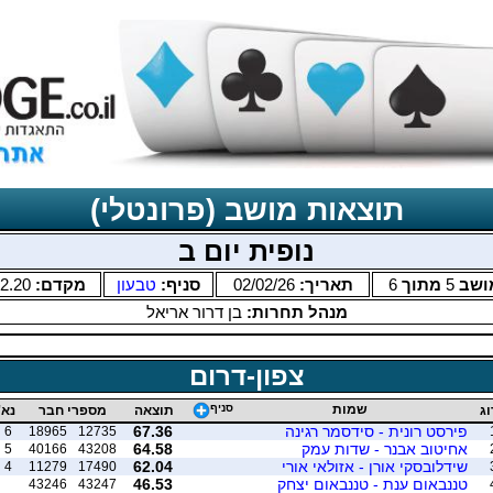
תוצאות מושב (פרונטלי)
נופית יום ב
ושב
5
מתוך
6
תאריך:
02/02/26
סניף:
טבעון
מקדם:
2.20
מנהל תחרות:
בן דרור אריאל
צפון-דרום
שמות
סניף
וג
תוצאה
מספרי חבר
נא'
פירסט רונית - סידסמר רגינה
67.36
6
18965
12735
אחיטוב אבנר - שדות עמק
64.58
5
40166
43208
שידלובסקי אורן - אזולאי אורי
62.04
4
11279
17490
טננבאום ענת - טננבאום יצחק
46.53
43246
43247