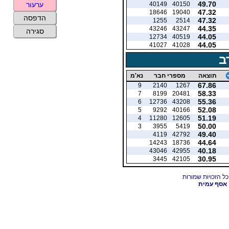
49.70
40149
40150
ערעור
47.32
18646
19040
הדפסה
47.32
1255
2514
44.35
43246
43247
סגירה
44.05
12734
40519
44.05
41027
41028
ב
תוצאה
מספרי חבר
נא'מ
67.86
9
2140
1267
58.33
7
8199
20481
55.36
6
12736
43208
52.08
5
9292
40166
51.19
4
11280
12605
50.00
3
3955
5419
49.40
4119
42792
44.64
14243
18736
40.18
43046
42955
30.95
3445
42105
אסף עמית