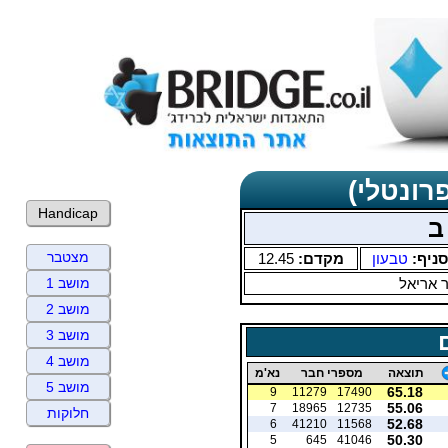
רונטלי)
Handicap
ב
מצטבר
סניף:
טבעון
מקדם:
12.45
ר אריאל
מושב 1
מושב 2
מושב 3
מושב 4
תוצאה
מספרי חבר
נא'מ
מושב 5
65.18
9
11279
17490
55.06
7
18965
12735
חלוקות
52.68
6
41210
11568
50.30
5
645
41046