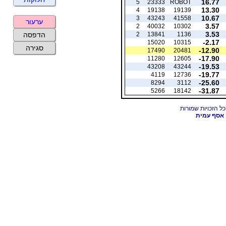
16.77
5
23333
ROBOT
13.30
4
19138
19139
10.67
3
43243
41558
ערעור
3.57
2
40032
10302
3.53
2
13841
1136
הדפסה
-2.17
15020
10315
סגירה
-12.90
17490
20481
-17.90
11280
12605
-19.53
43208
43244
-19.77
4119
12736
-25.60
8294
3112
-31.87
5266
18142
אסף עמית