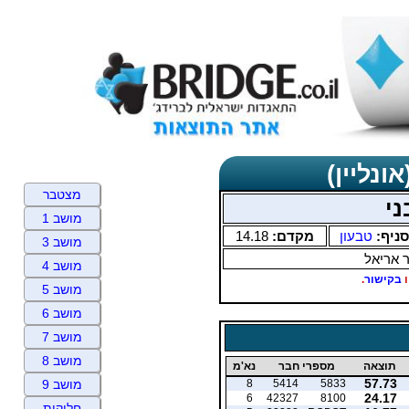
ונליין)
מצטבר
ני
מושב 1
סניף:
טבעון
מקדם:
14.18
מושב 3
ר אריאל
מושב 4
ו
בקישור
.
מושב 5
מושב 6
מושב 7
מושב 8
תוצאה
מספרי חבר
נא'מ
57.73
8
5414
5833
מושב 9
24.17
6
42327
8100
חלוקות