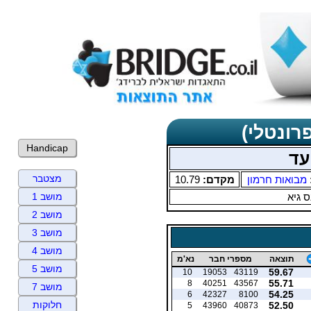
רונטלי)
Handicap
עד
מצטבר
מבואות חרמון
מקדם:
10.79
 גיא
מושב 1
מושב 2
מושב 3
מושב 4
תוצאה
מספרי חבר
נא'מ
מושב 5
59.67
10
19053
43119
55.71
8
40251
43567
מושב 7
54.25
6
42327
8100
חלוקות
52.50
5
43960
40873