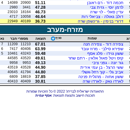
חכמה דוד - רם ראובן
51.11
4
14089
20900
לרמן יוסי - גזית צבי
47.28
2980
3441
עדין סאלי - לוי שרה
46.73
23010
18164
דולב גאולה - צביאלי רות
46.64
4717
10058
דרורי בנימין - גרינשפן שרה
36.73
22949
40189
מזרח-מערב
שמות
סניף
וג
תוצאה
מספרי חבר
נא'
צפירה דוד - צפירה חנה
67.01
7
11209
11210
שפירא סילבי - מרוז עובד
63.99
6
7417
40406
ששון גוידו - פלג אסף
59.48
5
10461
43243
קזס ויטל פאול אלאין - רתם שחר
49.61
44585
43520
גור יונה - גפני ציבי
49.13
9958
9953
ששי הרצל - בן עמי אירית
44.90
43519
43528
אביב גלי - קוך רחל-אשלי
44.80
40645
41794
ששון אחוה - מרגלית פנינה
37.85
6809
18819
לארדו גאק - לארדו שרה
30.81
40410
40409
התאגדות ישראלית לברידג' 2022 © כל הזכויות שמורות
תוכנות חישוב ותצוגת תוצאות:
אסף עמית