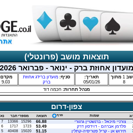
תוצאות מושב (פרונטלי)
ועדון אחוזת ברק - ינואר - פברואר 2026
שב
1
מתוך
תאריך:
סניף:
מועדון ברידג אחוזת
מקדם:
8
05/01/26
ברק
9.03
מנהל תחרות:
חכמה דוד
צפון-דרום
שמות
סניף
וג
תוצאה
מספרי חבר
נא'
צורניי מיכאל - ברנשטיין גרגורי
66.88
7
13366
15296
פלדמן אברהם - דוידסון דרק
53.49
6
1717
1723
תירוש אן - קריל פטריסיה-קתלין
51.15
5
40408
15020