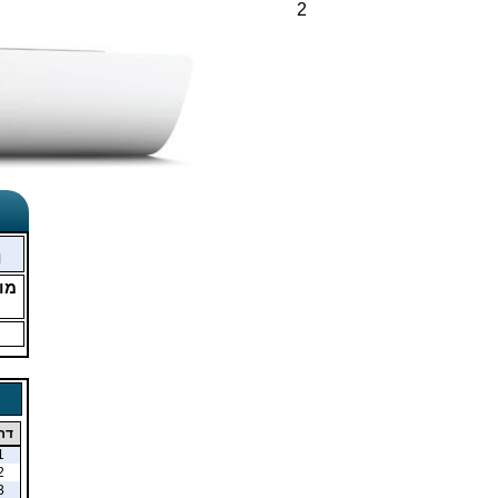
2
מ
מו
דר
1
2
3