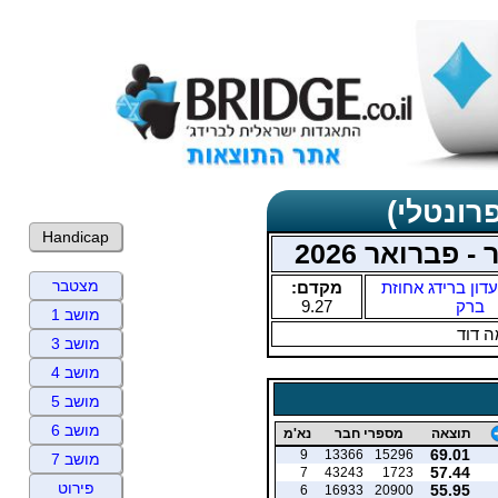
רונטלי)
Handicap
 פברואר 2026
מצטבר
דון ברידג אחוזת
מקדם:
ברק
9.27
מושב 1
 דוד
מושב 3
מושב 4
מושב 5
מושב 6
תוצאה
מספרי חבר
נא'מ
69.01
9
13366
15296
מושב 7
57.44
7
43243
1723
פירוט
55.95
6
16933
20900