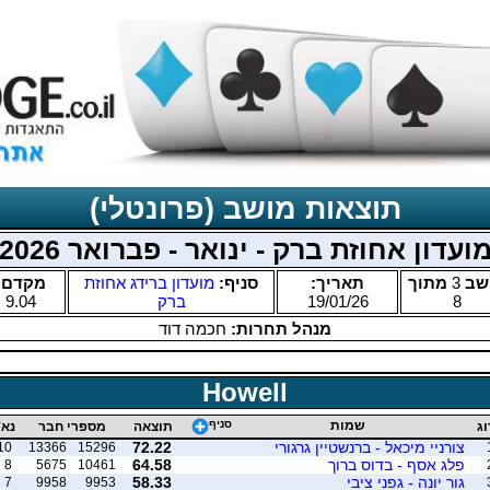
תוצאות מושב (פרונטלי)
ועדון אחוזת ברק - ינואר - פברואר 2026
שב
3
מתוך
תאריך:
סניף:
מועדון ברידג אחוזת
מקדם:
8
19/01/26
ברק
9.04
מנהל תחרות:
חכמה דוד
Howell
שמות
סניף
וג
תוצאה
מספרי חבר
נא'
צורניי מיכאל - ברנשטיין גרגורי
72.22
10
13366
15296
פלג אסף - בדוס ברוך
64.58
8
5675
10461
גור יונה - גפני ציבי
58.33
7
9958
9953