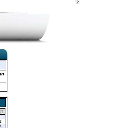
2
מ
מו
דר
1
2
3