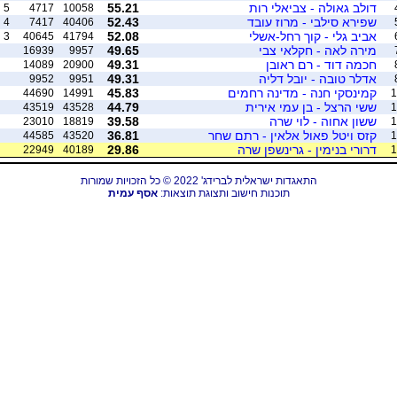
דולב גאולה - צביאלי רות
55.21
5
4717
10058
שפירא סילבי - מרוז עובד
52.43
4
7417
40406
אביב גלי - קוך רחל-אשלי
52.08
3
40645
41794
מירה לאה - חקלאי צבי
49.65
16939
9957
חכמה דוד - רם ראובן
49.31
14089
20900
אדלר טובה - יובל דליה
49.31
9952
9951
קמינסקי חנה - מדינה רחמים
45.83
44690
14991
1
ששי הרצל - בן עמי אירית
44.79
43519
43528
1
ששון אחוה - לוי שרה
39.58
23010
18819
1
קזס ויטל פאול אלאין - רתם שחר
36.81
44585
43520
1
דרורי בנימין - גרינשפן שרה
29.86
22949
40189
1
התאגדות ישראלית לברידג' 2022 © כל הזכויות שמורות
תוכנות חישוב ותצוגת תוצאות:
אסף עמית