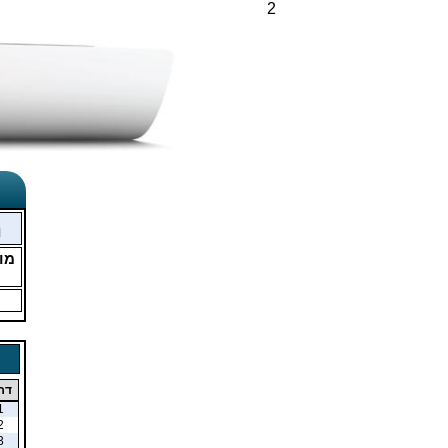
2
מ
מו
דר
1
2
3