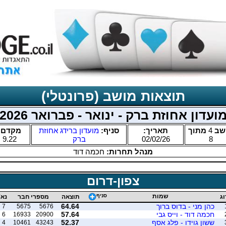
תוצאות מושב (פרונטלי)
ועדון אחוזת ברק - ינואר - פברואר 2026
שב
4
מתוך
תאריך:
סניף:
מועדון ברידג אחוזת
מקדם:
8
02/02/26
ברק
9.22
מנהל תחרות:
חכמה דוד
צפון-דרום
שמות
סניף
וג
תוצאה
מספרי חבר
נא'
כהן מני - בדוס ברוך
64.64
7
5675
5676
חכמה דוד - וייס גבי
57.64
6
16933
20900
ששון גוידו - פלג אסף
52.37
4
10461
43243