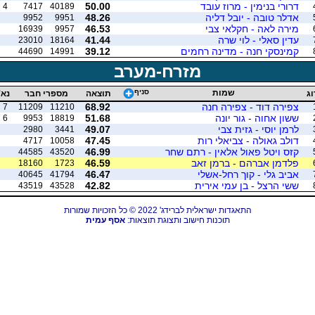
דרורי בנימין - מרוז עובד
50.00
4
7417
40189
אדלר טובה - יובל דליה
48.26
9952
9951
מירה לאה - חקלאי צבי
46.53
16939
9957
עדין סאלי - לוי שרה
41.44
23010
18164
קמינסקי חנה - מדינה רחמים
39.12
44690
14991
מזרח-מערב
שמות
סניף
וג
תוצאה
מספרי חבר
נא'
צפירה דוד - צפירה חנה
68.92
7
11209
11210
ששון אחוה - גור יונה
51.68
6
9953
18819
לרמן יוסי - גזית צבי
49.07
2980
3441
דולב גאולה - צביאלי רות
47.45
4717
10058
קזס ויטל פאול אלאין - רתם שחר
46.99
44585
43520
פלדמן אברהם - ברמן זאב
46.59
18160
1723
אביב גלי - קוך רחל-אשלי
46.47
40645
41794
ששי הרצל - בן עמי אירית
42.82
43519
43528
התאגדות ישראלית לברידג' 2022 © כל הזכויות שמורות
תוכנות חישוב ותצוגת תוצאות:
אסף עמית