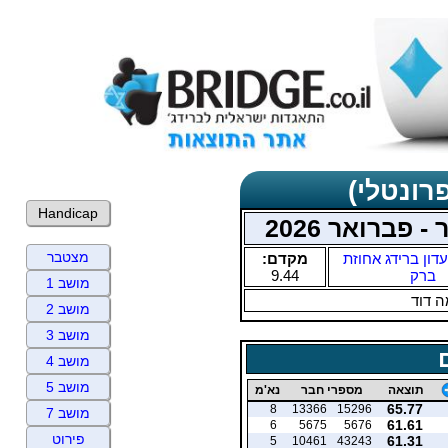
רונטלי)
Handicap
 פברואר 2026
מצטבר
דון ברידג אחוזת
מקדם:
ברק
9.44
מושב 1
 דוד
מושב 2
מושב 3
מושב 4
מושב 5
תוצאה
מספרי חבר
נא'מ
65.77
8
13366
15296
מושב 7
61.61
6
5675
5676
פירוט
61.31
5
10461
43243