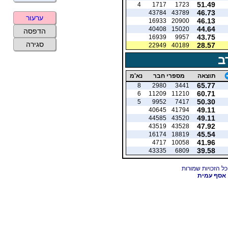
51.49
4
1717
1723
46.73
43784
43789
ערעור
46.13
16933
20900
44.64
40408
15020
הדפסה
43.75
16939
9957
סגירה
28.57
22949
40189
ב
תוצאה
מספרי חבר
נא'מ
65.77
8
2980
3441
60.71
6
11209
11210
50.30
5
9952
7417
49.11
40645
41794
49.11
44585
43520
47.92
43519
43528
45.54
16174
18819
41.96
4717
10058
39.58
43335
6809
אסף עמית