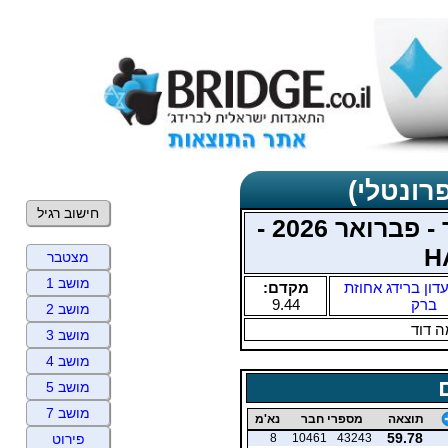
רונטלי)
חישוב רגיל
מועדון אחוזת ברק - ינואר - פברואר 2026 -
H
מצטבר
מושב 1
דון ברידג אחוזת
מקדם:
ברק
9.44
מושב 2
 דוד
מושב 3
מושב 4
מושב 5
מושב 7
תוצאה
מספרי חבר
נא'מ
59.78
8
10461
43243
פירוט