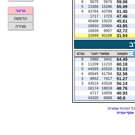
59.08
6
5675
5676
55.99
5
13366
15296
ערעור
51.45
4
43784
43789
47.46
1717
1723
הדפסה
45.61
40408
15020
43.85
16933
20900
סגירה
42.72
16939
9957
31.54
22949
40189
ב
תוצאה
מספרי חבר
נא'מ
64.49
8
2980
3441
60.18
6
11209
11210
53.33
5
44585
43520
52.58
4
40645
41794
51.27
3
9952
7417
50.14
3
43519
43528
48.76
16174
18819
40.93
4717
10058
40.8
43335
6809
אסף עמית