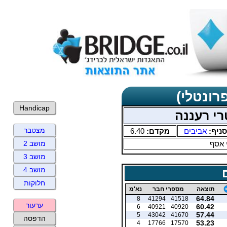
רונטלי)
Handicap
י רעננה
מצטבר
סניף:
אביבים
מקדם:
6.40
 אסף
מושב 2
מושב 3
מושב 4
חלוקות
תוצאה
מספרי חבר
נא'מ
64.84
8
41294
41518
ערעור
60.42
6
40921
40920
57.44
5
43042
41670
הדפסה
53.23
4
17766
17570