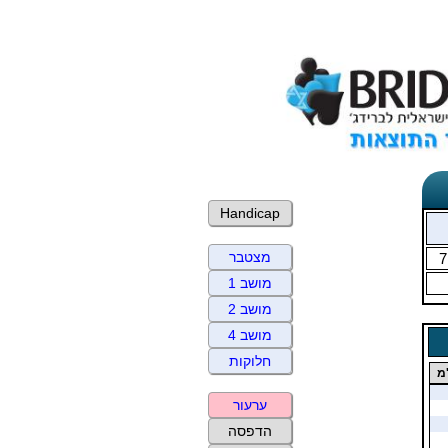
Handicap
מצטבר
7
מושב 1
מושב 2
מושב 4
חלוקות
מ
ערעור
הדפסה