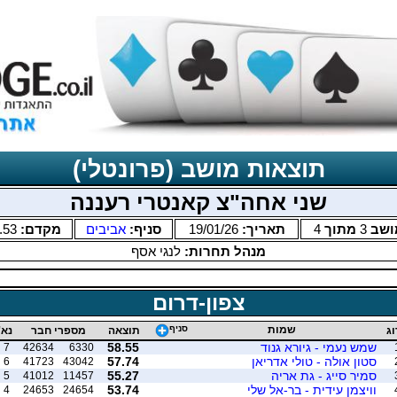
תוצאות מושב (פרונטלי)
שני אחה"צ קאנטרי רעננה
ושב
3
מתוך
4
תאריך:
19/01/26
סניף:
אביבים
מקדם:
.53
מנהל תחרות:
לנגי אסף
צפון-דרום
שמות
סניף
וג
תוצאה
מספרי חבר
נא'
שמש נעמי - גיורא גנוד
58.55
7
42634
6330
סטון אולה - טולי אדריאן
57.74
6
41723
43042
סמיר סייג - גת אריה
55.27
5
41012
11457
וויצמן עידית - בר-אל שלי
53.74
4
24653
24654