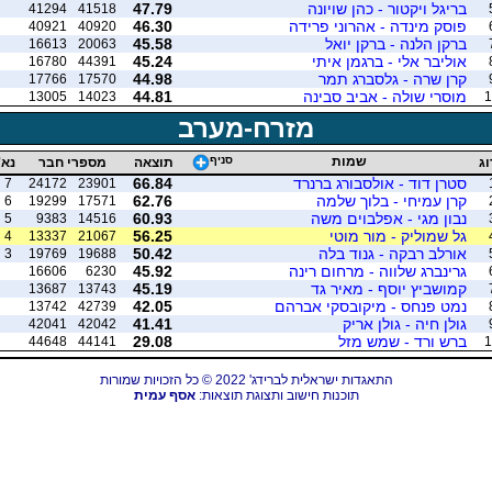
בריגל ויקטור - כהן שויונה
47.79
41294
41518
פוסק מינדה - אהרוני פרידה
46.30
40921
40920
ברקן הלנה - ברקן יואל
45.58
16613
20063
אוליבר אלי - ברגמן איתי
45.24
16780
44391
קרן שרה - גלסברג תמר
44.98
17766
17570
מוסרי שולה - אביב סבינה
44.81
13005
14023
1
מזרח-מערב
שמות
סניף
וג
תוצאה
מספרי חבר
נא'
סטרן דוד - אולסבורג ברנרד
66.84
7
24172
23901
קרן עמיחי - בלוך שלמה
62.76
6
19299
17571
נבון מגי - אפלבוים משה
60.93
5
9383
14516
גל שמוליק - מור מוטי
56.25
4
13337
21067
אורלב רבקה - גנוד בלה
50.42
3
19769
19688
גרינברג שלווה - מרחום רינה
45.92
16606
6230
קמושביץ יוסף - מאיר גד
45.19
13687
13743
נמט פנחס - מיקובסקי אברהם
42.05
13742
42739
גולן חיה - גולן אריק
41.41
42041
42042
ברש ורד - שמש מזל
29.08
44648
44141
1
התאגדות ישראלית לברידג' 2022 © כל הזכויות שמורות
תוכנות חישוב ותצוגת תוצאות:
אסף עמית