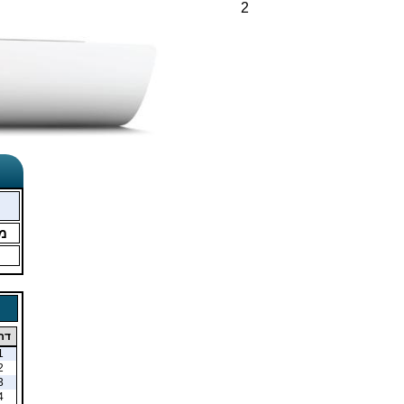
2
מ
דר
1
2
3
4