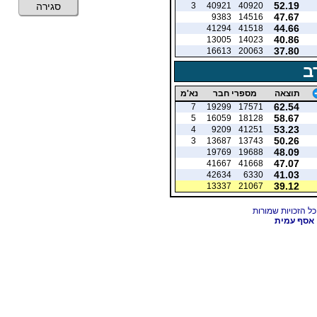
52.19
3
40921
40920
סגירה
47.67
9383
14516
44.66
41294
41518
40.86
13005
14023
37.80
16613
20063
ב
תוצאה
מספרי חבר
נא'מ
62.54
7
19299
17571
58.67
5
16059
18128
53.23
4
9209
41251
50.26
3
13687
13743
48.09
19769
19688
47.07
41667
41668
41.03
42634
6330
39.12
13337
21067
אסף עמית