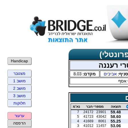
רונטלי)
Handicap
י רעננה
מצטבר
סניף:
אביבים
מקדם:
8.03
 אסף
מושב 1
מושב 2
מושב 3
חלוקות
תוצאה
מספרי חבר
נא'מ
59.48
7
24172
23901
ערעור
58.60
5
41723
43042
55.25
4
41669
8061
הדפסה
53.06
3
41012
11457