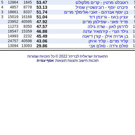
רוטבלט מרטין - קרים מלקולם
53.47
5
12864
1845
פיברט יוסף - רובינשטיין שמיל
53.13
4
4857
8778
בן יוסף אברהם - זאבי-אלימלך מרים
51.74
3
18661
8337
עציון בועז - גרינמן דוד
51.04
3
15019
16168
פריד פאני - שפילמן מרים
47.92
23952
40595
לדרמן לאון - שדה גילה
47.57
11273
8350
1
גילד הנרי - קירמאיר עדנה
46.88
18547
15359
1
בן ארויה אילן - קורן דיאנה
45.49
14993
2232
1
קליר מרים - קליר איתן
43.06
24757
40598
1
סולם ורדה - סולם אבי
29.86
13094
13093
1
התאגדות ישראלית לברידג' 2022 © כל הזכויות שמורות
תוכנות חישוב ותצוגת תוצאות:
אסף עמית