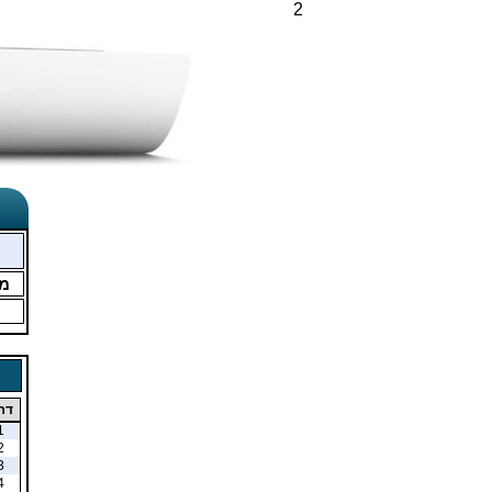
2
מ
דר
1
2
3
4