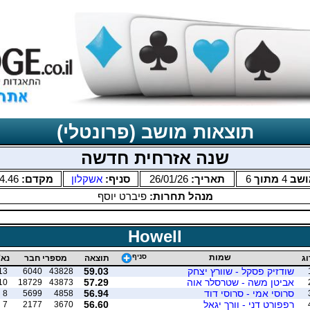
תוצאות מושב (פרונטלי)
שנה אזרחית חדשה
ושב
4
מתוך
6
תאריך:
26/01/26
סניף:
אשקלון
מקדם:
4.46
מנהל תחרות:
פיברט יוסף
Howell
שמות
סניף
וג
תוצאה
מספרי חבר
נא'
שודזיק פסקל - שוורץ יצחק
59.03
13
6040
43828
אביטן משה - שטרסלר אוה
57.29
10
18729
43873
סרוסי אמי - סרוסי דוד
56.94
8
5699
4858
רפפורט דני - וורך יגאל
56.60
7
2177
3670