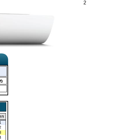
2
מ
דר
1
2
3
4