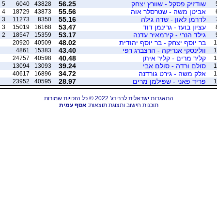
שודזיק פסקל - שוורץ יצחק
56.25
5
6040
43828
אביטן משה - שטרסלר אוה
55.56
4
18729
43873
לדרמן לאון - שדה גילה
55.16
3
11273
8350
עציון בועז - גרינמן דוד
53.47
3
15019
16168
גילד הנרי - קירמאיר עדנה
53.17
2
18547
15359
בר יוסף יצחק - בר יוסף יהודית
48.02
20920
40509
1
וולינסקי אנריקה - הרצברג רפי
43.40
4861
15383
1
קליר מרים - קליר איתן
40.48
24757
40598
1
סולם ורדה - סולם אבי
39.24
13094
13093
1
אלק משה - גירט גורדנה
34.72
40617
16896
1
פריד פאני - שפילמן מרים
28.97
23952
40595
1
התאגדות ישראלית לברידג' 2022 © כל הזכויות שמורות
תוכנות חישוב ותצוגת תוצאות:
אסף עמית