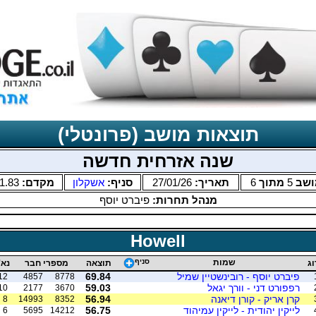
תוצאות מושב (פרונטלי)
שנה אזרחית חדשה
ושב
5
מתוך
6
תאריך:
27/01/26
סניף:
אשקלון
מקדם:
1.83
מנהל תחרות:
פיברט יוסף
Howell
שמות
סניף
וג
תוצאה
מספרי חבר
נא'
פיברט יוסף - רובינשטיין שמיל
69.84
12
4857
8778
רפפורט דני - וורך יגאל
59.03
10
2177
3670
קרן אריק - קורן דיאנה
56.94
8
14993
8352
לייקין יהודית - לייקין עמיהוד
56.75
6
5695
14212