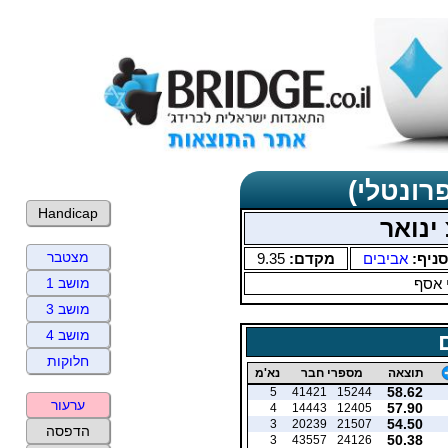
רונטלי)
Handicap
ינואר
מצטבר
סניף:
אביבים
מקדם:
9.35
 אסף
מושב 1
מושב 3
מושב 4
חלוקות
תוצאה
מספרי חבר
נא'מ
58.62
5
41421
15244
ערעור
57.90
4
14443
12405
54.50
3
20239
21507
הדפסה
50.38
3
43557
24126