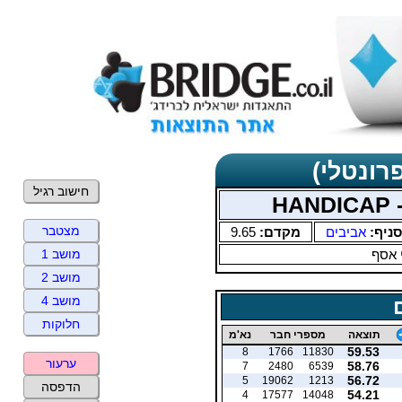
רונטלי)
חישוב רגיל
H
מצטבר
סניף:
אביבים
מקדם:
9.65
 אסף
מושב 1
מושב 2
מושב 4
חלוקות
תוצאה
מספרי חבר
נא'מ
59.53
8
1766
11830
ערעור
58.76
7
2480
6539
56.72
5
19062
1213
הדפסה
54.21
4
17577
14048