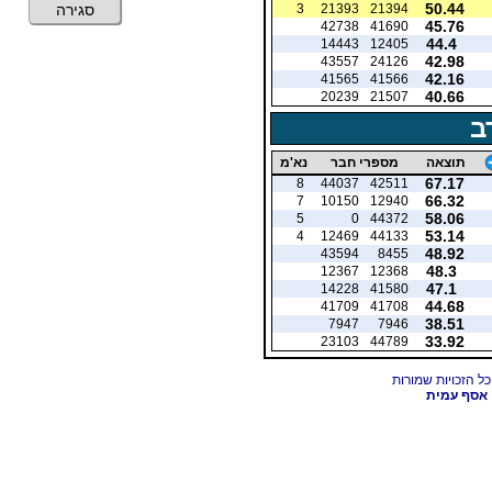
50.44
3
21393
21394
סגירה
45.76
42738
41690
44.4
14443
12405
42.98
43557
24126
42.16
41565
41566
40.66
20239
21507
ב
תוצאה
מספרי חבר
נא'מ
67.17
8
44037
42511
66.32
7
10150
12940
58.06
5
0
44372
53.14
4
12469
44133
48.92
43594
8455
48.3
12367
12368
47.1
14228
41580
44.68
41709
41708
38.51
7947
7946
33.92
23103
44789
אסף עמית