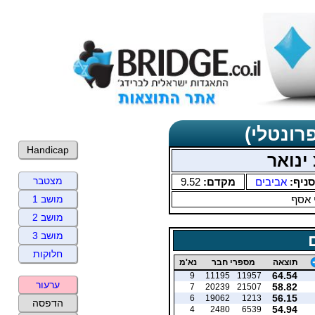
רונטלי)
Handicap
ינואר
מצטבר
סניף:
אביבים
מקדם:
9.52
 אסף
מושב 1
מושב 2
מושב 3
חלוקות
תוצאה
מספרי חבר
נא'מ
64.54
9
11195
11957
ערעור
58.82
7
20239
21507
56.15
6
19062
1213
הדפסה
54.94
4
2480
6539