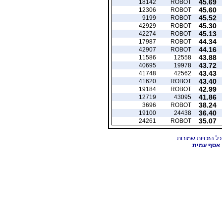
45.69
18142
ROBOT
45.60
12306
ROBOT
45.52
9199
ROBOT
45.30
42929
ROBOT
45.13
42274
ROBOT
44.34
17987
ROBOT
44.16
42907
ROBOT
43.88
11586
12558
43.72
40695
19978
43.43
41748
42562
43.40
41620
ROBOT
42.99
19184
ROBOT
41.86
12719
43095
38.24
3696
ROBOT
36.40
19100
24438
35.07
24261
ROBOT
אסף עמית