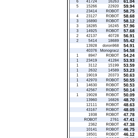
61.04
6
41724
16263
59.94
5
15266
22920
58.75
23414
ROBOT
58.68
4
23127
ROBOT
58.12
3
16890
ROBOT
57.96
3
18285
16245
57.68
3
14925
ROBOT
56.91
2
42137
40728
55.42
2
5414
18689
54.91
13928
doron968
54.58
40376
Monogracz
54.24
1
8947
ROBOT
53.93
1
23419
41284
53.59
1
3112
15199
53.23
1
2632
14589
50.63
1
19019
20373
50.55
1
42970
ROBOT
50.53
1
14630
ROBOT
50.14
42567
ROBOT
50.09
1
19028
ROBOT
48.70
13960
16826
48.63
12111
ROBOT
48.05
43167
ROBOT
47.78
1938
ROBOT
47.41
ROBOT
2761
47.38
2362
ROBOT
46.75
10141
ROBOT
46.12
18501
ROBOT