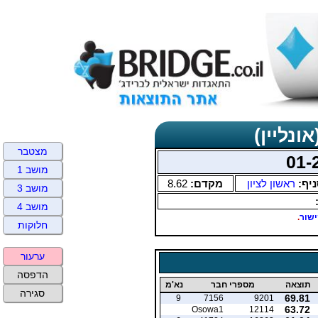
ונליין)
מצטבר
מושב 1
ניף:
ראשון לציון
מקדם:
8.62
מושב 3
מושב 4
שור
.
חלוקות
ערעור
הדפסה
תוצאה
מספרי חבר
נא'מ
סגירה
69.81
9
7156
9201
63.72
Osowa1
12114