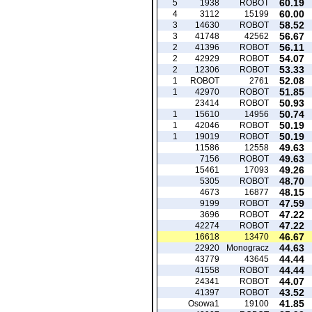
60.19
5
1938
ROBOT
60.00
4
3112
15199
58.52
3
14630
ROBOT
56.67
3
41748
42562
56.11
2
41396
ROBOT
54.07
2
42929
ROBOT
53.33
2
12306
ROBOT
52.08
1
ROBOT
2761
51.85
1
42970
ROBOT
50.93
23414
ROBOT
50.74
1
15610
14956
50.19
1
42046
ROBOT
50.19
1
19019
ROBOT
49.63
11586
12558
49.63
7156
ROBOT
49.26
15461
17093
48.70
5305
ROBOT
48.15
4673
16877
47.59
9199
ROBOT
47.22
3696
ROBOT
47.22
42274
ROBOT
46.67
16618
13470
44.63
22920
Monogracz
44.44
43779
43645
44.44
41558
ROBOT
44.07
24341
ROBOT
43.52
41397
ROBOT
41.85
Osowa1
19100