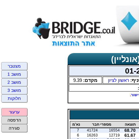
ונליין)
מצטבר
מושב 1
ניף:
ראשון לציון
מקדם:
9.39
מושב 2
מושב 3
שור
.
חלוקות
ערעור
הדפסה
תוצאה
מספרי חבר
נא'מ
סגירה
68.70
7
41724
16554
61.67
6
16263
12719