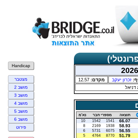
רונטלי)
Handicap
מצטבר
ף:
זכרון יעקב
מקדם:
12.57
דניאל
מושב 2
מושב 3
מושב 4
מושב 5
תוצאה
מספרי חבר
נא'מ
מושב 6
66.07
10
1542
1541
58.93
8
2169
1938
פירוט
56.55
6
5731
6075
51.79
5
4764
8770