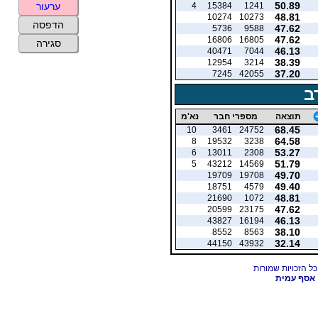
50.89
4
15384
1241
ערעור
48.81
10274
10273
הדפסה
47.62
5736
9588
47.62
16806
16805
סגירה
46.13
40471
7044
38.39
12954
3214
37.20
7245
42055
ב
תוצאה
מספרי חבר
נא'מ
68.45
10
3461
24752
64.58
8
19532
3238
53.27
6
13011
2308
51.79
5
43212
14569
49.70
19709
19708
49.40
18751
4579
48.81
21690
1072
47.62
20599
23175
46.13
43827
16194
38.10
8552
8563
32.14
44150
43932
אסף עמית