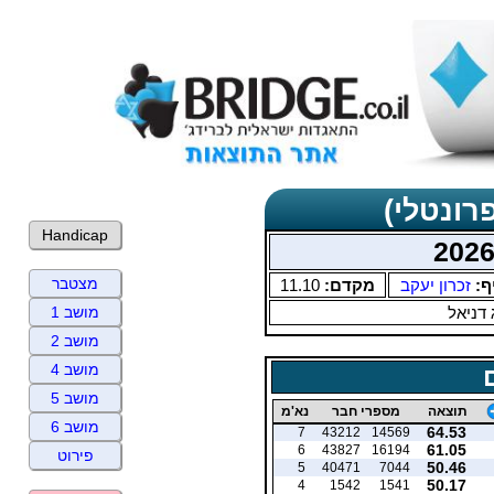
רונטלי)
Handicap
מצטבר
ף:
זכרון יעקב
מקדם:
11.10
דניאל
מושב 1
מושב 2
מושב 4
מושב 5
תוצאה
מספרי חבר
נא'מ
מושב 6
64.53
7
43212
14569
61.05
6
43827
16194
פירוט
50.46
5
40471
7044
50.17
4
1542
1541