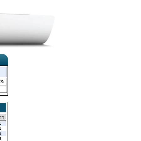
מו
דר
1
2
3
4