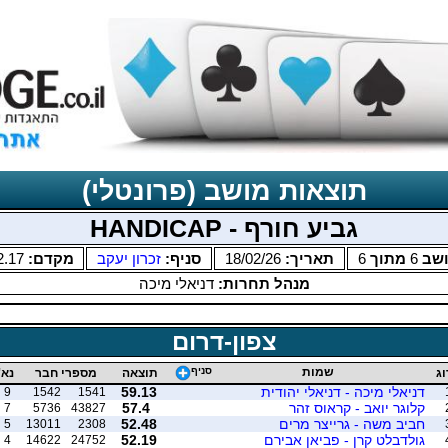
תוצאות מושב (פרונטלי)
גביע חורף - HANDICAP
שב
6
מתוך
6
תאריך:
18/02/26
סניף:
זכרון יעקב
מקדם:
2.17
מנהל תחרות:
דניאלי מיכה
צפון-דרום
שמות
סניף
וג
תוצאה
מספרי חבר
נא'
דניאלי מיכה - דניאלי יהודית
59.13
9
1542
1541
קלוגר יואב - קראוס זהר
57.4
7
5736
43827
חביב משה - גרייצר מרים
52.48
5
13011
2308
גולדבלט קרן - פביאן אבירם
52.19
4
14622
24752