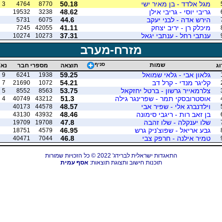
מגל אלדד - בן מאיר ישי
50.18
3
4764
8770
גריבי יוסי - גריבי אילן
48.62
19532
3238
הירש אדה - לבני יעקב
44.6
5731
6075
מיכלק רן - יריב יצחק
41.11
7245
42055
ענתבי רחל - ענתבי יגאל
37.31
10274
10273
מזרח-מערב
שמות
סניף
וג
תוצאה
מספרי חבר
נא'
גלאון אבי - גלאי שמואל
59.25
9
6241
1938
קליגר מנדי - קרל דב
54.21
7
21690
1072
צלרמאייר גרשון - ברטל יחזקאל
53.75
5
8552
8563
אוסטרובסקי תמר - שפרינגר גילה
51.3
4
40749
43212
וילדנברג אלי - שפיר אבי
48.57
40173
44578
בן זאב רות - ריגבי סימונה
48.46
43130
43932
שלו יענקלה - שלו זהבה
47.8
19709
19708
גבע אריאל - שפוצ'ניק גרש
46.95
18751
4579
טמיר אילנה - חרפק צבי
46.8
40471
7044
התאגדות ישראלית לברידג' 2022 © כל הזכויות שמורות
תוכנות חישוב ותצוגת תוצאות:
אסף עמית