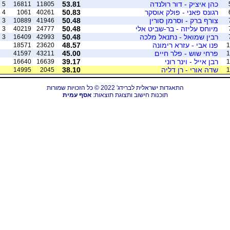
כהן איציק - דור רולנדה
53.81
5
16811
11805
רגונס פאני - פולק אוסקר
50.83
4
1061
40261
צורף ברק - וסרמן סורין
50.48
3
10889
41946
מיוחס עליזה - בר-שביט אלי
50.48
3
40219
24777
רבין שמואל - נתנאל מלכה
50.48
3
16409
42993
פנו אבי - עזרא רימונה
48.57
18571
23620
1
פרחי שוש - פלר חיים
45.00
41597
43211
1
רבן אייל - וינר רוני
39.17
16640
16639
1
שדה אורי - רן דליה
38.10
14995
2045
1
התאגדות ישראלית לברידג' 2022 © כל הזכויות שמורות
תוכנות חישוב ותצוגת תוצאות:
אסף עמית