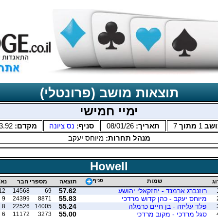
תוצאות מושב (פרונטלי)
ימיי חמישי
ושב
1
מתוך
7
תאריך:
08/01/26
סניף:
נס ציונה
מקדם:
3.92
מנהל תחרות:
מיוחס יעקב
Howell
שמות
סניף
וג
תוצאה
מספרי חבר
נא'
רוזנברג ארמנד - יחזקאלי יהושע
57.62
12
14568
69
מיוחס יעקב - כהן קדוש מרדכי
55.83
9
24399
8871
פלד עליזה - בן חיים כרמלה
55.24
8
22526
14005
סגל מרדכי - מקוב מרדכי
55.00
6
11172
3273