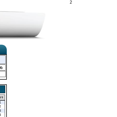
2
מ
דר
1
2
3
4