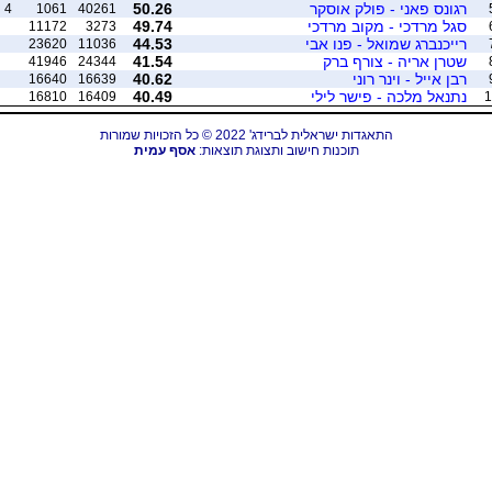
רגונס פאני - פולק אוסקר
50.26
4
1061
40261
סגל מרדכי - מקוב מרדכי
49.74
11172
3273
רייכנברג שמואל - פנו אבי
44.53
23620
11036
שטרן אריה - צורף ברק
41.54
41946
24344
רבן אייל - וינר רוני
40.62
16640
16639
נתנאל מלכה - פישר לילי
40.49
16810
16409
1
התאגדות ישראלית לברידג' 2022 © כל הזכויות שמורות
תוכנות חישוב ותצוגת תוצאות:
אסף עמית