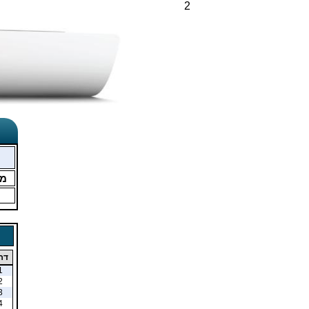
2
מ
דר
1
2
3
4