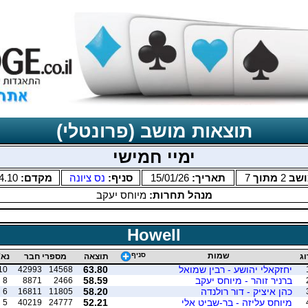
תוצאות מושב (פרונטלי)
ימיי חמישי
ושב
2
מתוך
7
תאריך:
15/01/26
סניף:
נס ציונה
מקדם:
4.10
מנהל תחרות:
מיוחס יעקב
Howell
שמות
סניף
וג
תוצאה
מספרי חבר
נא'
יחזקאלי יהושע - רבין שמואל
63.80
10
42993
14568
ברניר זוהר - מיוחס יעקב
58.59
8
8871
2466
כהן איציק - דור רולנדה
58.20
6
16811
11805
מיוחס עליזה - בר-שביט אלי
52.21
5
40219
24777