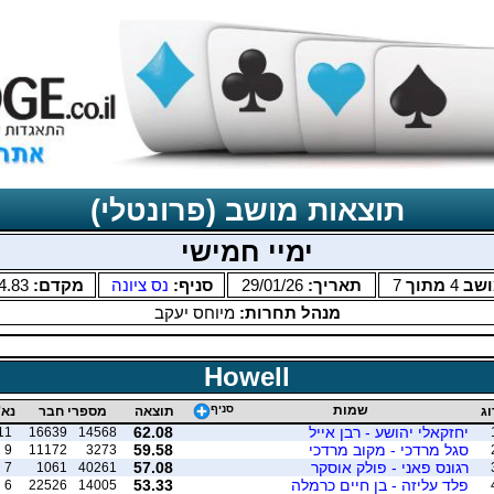
תוצאות מושב (פרונטלי)
ימיי חמישי
ושב
4
מתוך
7
תאריך:
29/01/26
סניף:
נס ציונה
מקדם:
4.83
מנהל תחרות:
מיוחס יעקב
Howell
שמות
סניף
וג
תוצאה
מספרי חבר
נא'
יחזקאלי יהושע - רבן אייל
62.08
11
16639
14568
סגל מרדכי - מקוב מרדכי
59.58
9
11172
3273
רגונס פאני - פולק אוסקר
57.08
7
1061
40261
פלד עליזה - בן חיים כרמלה
53.33
6
22526
14005