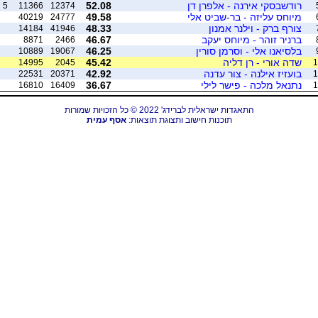
רודשבסקי אירנה - אלפרן דן
52.08
5
11366
12374
מיוחס עליזה - בר-שביט אלי
49.58
40219
24777
צורף ברק - וילנר אמנון
48.33
14184
41946
ברניר זוהר - מיוחס יעקב
46.67
8871
2466
בלסיאנו אלי - וסרמן סורין
46.25
10889
19067
שדה אורי - רן דליה
45.42
14995
2045
1
בועזיז אילנה - צור עדנה
42.92
22531
20371
1
נתנאל מלכה - פישר לילי
36.67
16810
16409
1
התאגדות ישראלית לברידג' 2022 © כל הזכויות שמורות
תוכנות חישוב ותצוגת תוצאות:
אסף עמית