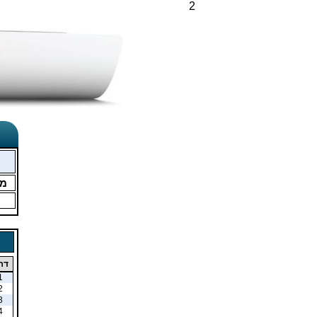
2
מ
דר
1
2
3
4