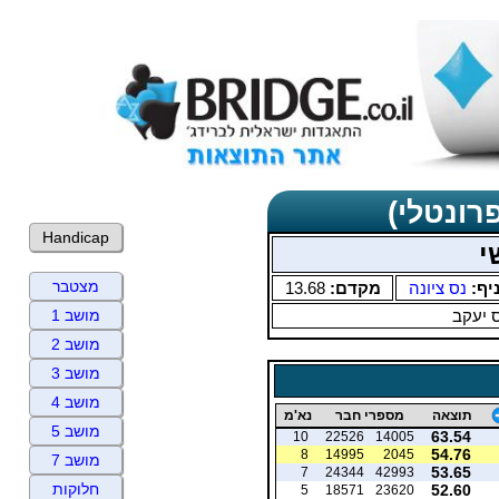
רונטלי)
Handicap
י
מצטבר
יף:
נס ציונה
מקדם:
13.68
 יעקב
מושב 1
מושב 2
מושב 3
מושב 4
תוצאה
מספרי חבר
נא'מ
מושב 5
63.54
10
22526
14005
54.76
8
14995
2045
מושב 7
53.65
7
24344
42993
חלוקות
52.60
5
18571
23620