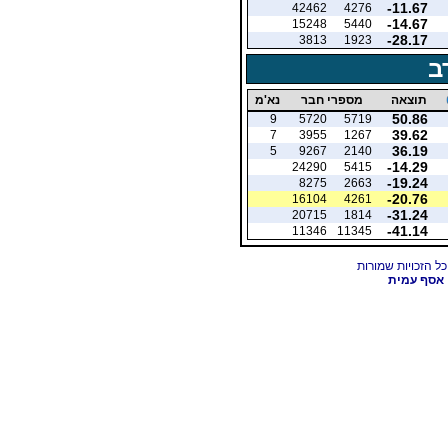
-11.67
42462
4276
-14.67
15248
5440
-28.17
3813
1923
ב
תוצאה
מספרי חבר
נא'מ
50.86
9
5720
5719
39.62
7
3955
1267
36.19
5
9267
2140
-14.29
24290
5415
-19.24
8275
2663
-20.76
16104
4261
-31.24
20715
1814
-41.14
11346
11345
אסף עמית