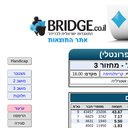
רונטלי)
Handicap
- מחזור 3
מצטבר
ף:
קריות/חיפה
מקדם:
18.00
 אאורליה
מושב 2
מושב 3
חלוקות
תוצאה
מספרי חבר
נא'מ
ערעור
43.67
9
43457
23206
הדפסה
7.17
7
6825
3782
5.50
5
4631
1940
סגירה
-1.83
4002
11950