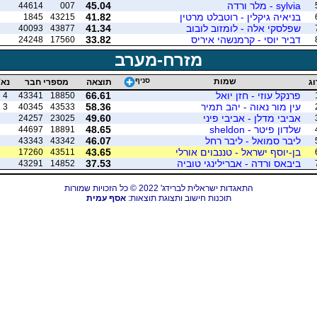
sylvia - מלר ורדה
45.04
44614
007
בניאיה גיקלין - רוטבלט מרטין
41.82
1845
43215
שפלסקי אלה - לומזוב לובוב
41.34
40093
43877
דביר יוסי - קרמנשהי איריס
33.82
24248
17560
מזרח-מערב
שמות
סניף
וג
תוצאה
מספרי חבר
נא'
פרנקל עוזי - חזן יואל
66.61
4
43341
18850
עין מור נאוה - יהב תמיר
58.36
3
40345
43533
אביבי מדלן - אביבי פיני
49.60
24257
23025
שלדון פיטר - sheldon
48.65
44697
18891
ליבר סמואל - ליבר רחל
46.07
43343
43342
בן-יוסף ישראל - טננבוים אורלי
43.65
17260
43511
ביבאס ורדה - אברילינגי טוביה
37.53
43291
14852
התאגדות ישראלית לברידג' 2022 © כל הזכויות שמורות
תוכנות חישוב ותצוגת תוצאות:
אסף עמית