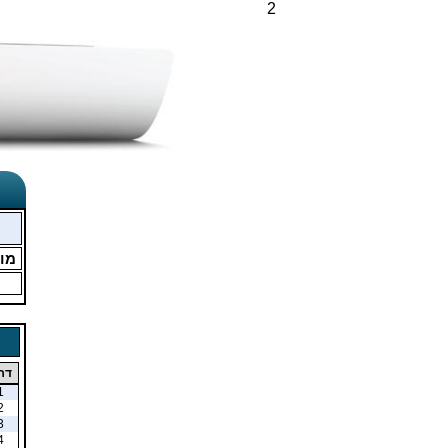
2
מו
דר
1
2
3
4