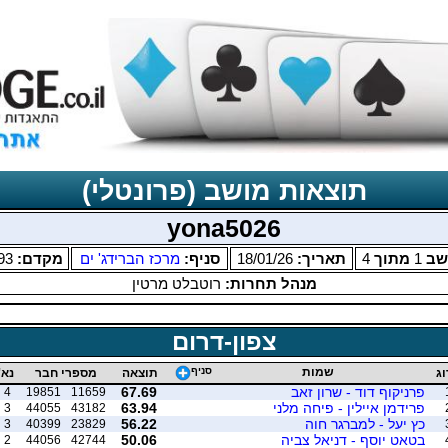
תוצאות מושב (פרונטלי)
yona5026
שב
1
מתוך
4
תאריך:
18/01/26
סניף:
מרכז הברידג' ים
מקדם:
93
מנהל תחרות:
רוטבלט מרטין
צפון-דרום
שמות
סניף
וג
תוצאה
מספרי חבר
נא'
פרניקוף דוד - שרון זאב
67.69
4
19851
11659
פרידמן איילין - פיחה מלני
63.94
3
44055
43182
כץ יעל - למברגר חוה
56.22
3
40399
23829
בטאט יוסף - דניאל צביה
50.06
2
44056
42744