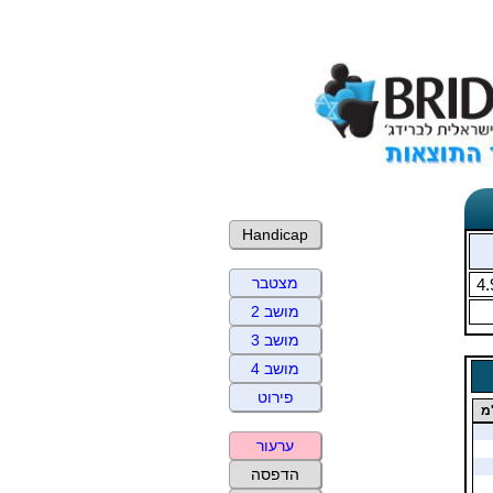
Handicap
מצטבר
4.
מושב 2
מושב 3
מושב 4
פירוט
מ
ערעור
הדפסה