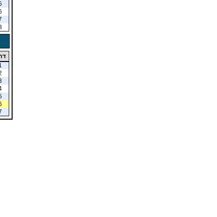
5
6
7
8
דר
1
2
3
4
5
6
7